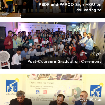
PSDF and PARCO Sign MOU on
delivering te…
مارچ 27, 2023
Post-Coursera Graduation Ceremony
فروری 20, 2023