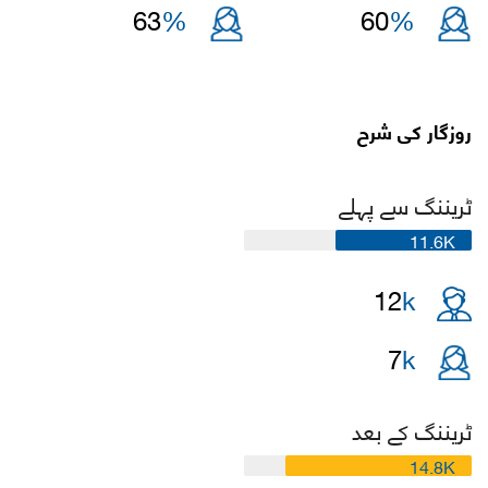
63
%
60
%
روزگار کی شرح
ٹریننگ سے پہلے
11.6K
12
k
7
k
ٹریننگ کے بعد
14.8K