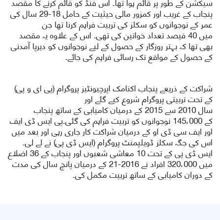
سیکشن کے طور پر قائم ہوا تھا۔ اس فنڈ کو قائم کرنے کا مقصد
پنجاب کے غریب اور کمزور مالی حیثیت کے حامل
29-18
سال کی
عمر کے نوجوانوں کو سکلز کی تربیت فراہم کرنا تھا جن
میں
40
فیصد تعداد خواتین کی تھی۔ اس کے علاوہ یہ مقصد
بھی تھا کہ بہتر روزگار کے حصول کے لیے نوجوانوں کو دیرپا آمدنی
کے حصول کے مواقع تک رسائی فراہم کی جائے۔
شراکت کے ذریعے پنجاب اکنامک اپرچیونٹیز پروگرام (پی ای و پی)
کے تحت تربیتی پروگرام شروع کیے گئے اور
سال
2010
سے
2015
کے درمیان کامیابی کے ساتھ پنجاب
کے
145،000
نوجوانوں کو تربیت فراہم کی گئی۔پی ایس ڈی ایف
اور ایف سی ڈی او کے درمیان شراکت کار جاری رہی اور بعد میں
اس کی جگہ سکلز ڈویلپمنٹ پروگرام (ایس ڈی پی) نے لے لی۔
ایس ڈی پی کے تحت
10
معاشی شعبوں اور پنجاب کے
36
اضلاع
میں
320،000
افراد نے
21-2016
کے درمیان پانچ سال کی مدت
کے دوران کامیابی کے ساتھ تربیت مکمل کی۔