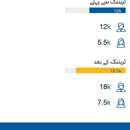
ٹریننگ سے پہلے
12k
12
k
5.5
k
ٹریننگ کے بعد
16.5k
18
k
7.5
k