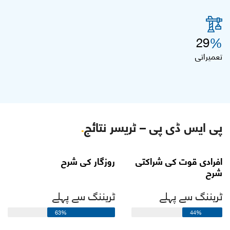
%
29
تعمیراتی
پی ایس ڈی پی – ٹریسر نتائج
.
افرادی قوت کی شراکتی
روزگار کی شرح
شرح
ٹریننگ سے پہلے
ٹریننگ سے پہلے
63%
44%