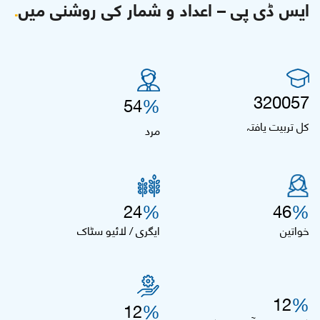
ایس ڈی پی – اعداد و شمار کی روشنی میں
.
320,057
%
54
کل تربیت یافتہ
مرد
%
%
24
46
خواتین
ایگری / لائیو سٹاک
%
12
%
12