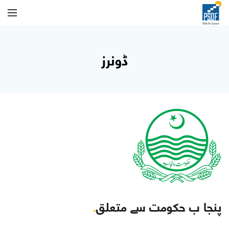
ڈونرز
پنجا ب حکومت سے متعلق
.