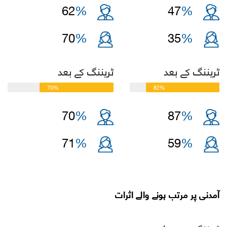
62
%
47
%
70
%
35
%
ٹریننگ کے بعد
ٹریننگ کے بعد
70%
82%
70
%
87
%
71
%
59
%
آمدنی پر مرتب ہونے والے اثرات