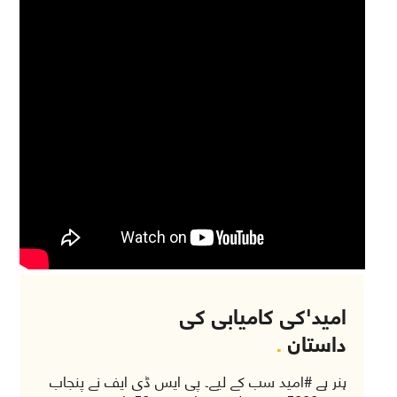
امید'کی کامیابی کی
داستان
.
ہنر ہے #امید سب کے لیے۔ پی ایس ڈی ایف نے پنجاب