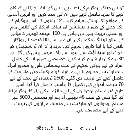
ٹرانس جینڈر پروگرام کے تحت پی ایس ڈی ایف چاہتا ہے کہ کام
کرنے کا تجربہ حاصل کرنے میں ان کی مدد کریں اور انہیں آمدنی
کے مواقع تک رسائی فراہم کریں۔ 12 ہفتوں کے اس پروگرام کے
ایک حصے کے طور پر بیوٹیشن اور ساف اسکلز کی کلاس روم
اور عملی تربیت بھی دی جاتی ہے۔ 100 فیصد ٹرینزنے کامیابی
کے ساتھ ٹریننگ مکمل کی۔ ان میں سے 90 فیصد نے روزگار
تلاش کیا یا اپنا کاروبار شروع کیا۔ مزید یہ کہ ان ٹرانسجینڈرز کو
اخوت اور سیڈ آؤٹ سے سود سے پاک قرض پیش کیے گئے تھے
تاکہ وہ کاروبار شروع کر سکیں۔ خصوصی ضروریات کے حامل
افراد کے لیے ہنرکی سکیم کے تحت جسمانی طور پر معذور افراد
، بصارت سے محروم یا بہرے افراد کو مارکیٹ میں ملازمت کی
حاصل کرنے کی تربیت دی گئی۔ 2500 ٹرینیوں کے ہدف کے لیے
78 فیصد اندراج کی تکمیل کا تناسب حاصل کیا گیا۔ اسی
طرح غیر مسلم نوجوانوں کے لیے ملازمت کی ہنر کا پروگرام تیار
کیا گیا جس کے تحت 48 تربیتی ادارے اور صنعتیں 5000 غیر
مسلم نوجوانوں کو مارکیٹ سے متعلقہ مہارتوں کی تربیت
دینے کے لیے مصروف ہیں۔
امید کی مقبول ٹریننگز
.