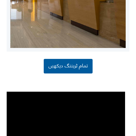
تمام ٹریننگ دیکھیں