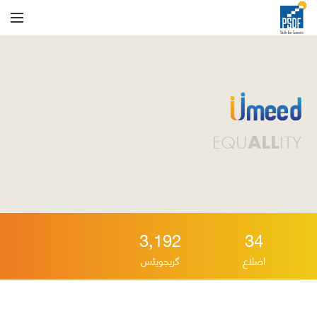
ALL
EQU
ITY
3,192
34
اضلاع
گریجویٹس