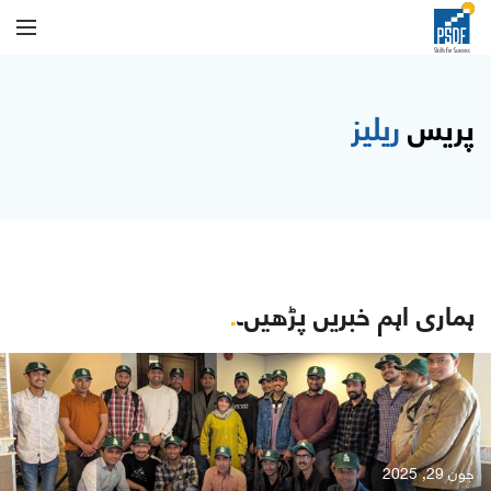
پریس
ریلیز
ہماری اہم خبریں پڑھیں۔
.
جون 29, 2025