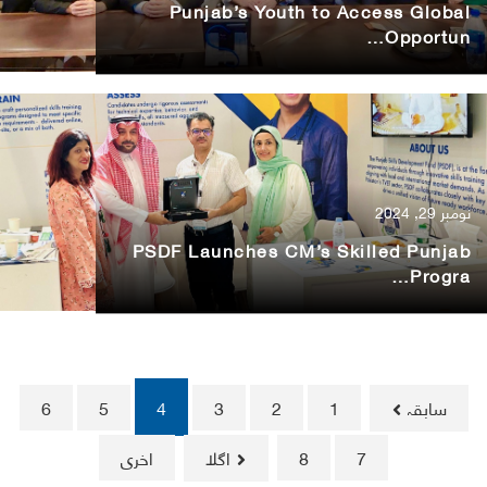
Punjab’s Youth to Access Global
Opportun…
نومبر 29, 2024
PSDF Launches CM’s Skilled Punjab
Progra…
سابقہ
1
2
3
4
5
6
7
8
اگلا
اخری