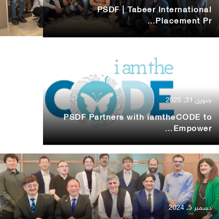
PSDF | Tabeer International
Placement Pr…
جنوری 31, 2025
PSDF Partners with iamtheCODE to
Empower…
دسمبر 5, 2024