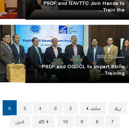
PSDF and NAVTTC Join Hands to
Train the…
دسمبر 12, 2023
PSDF and OGDCL to Impart Skills
Training…
پہلا
سابقہ
2
3
4
5
6
7
8
9
10
اگلا
اخری