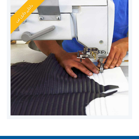
داخلے جاری ہی