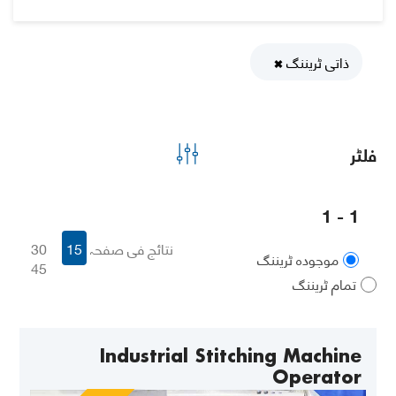
ذاتی ٹریننگ
✖
فلٹر
1 - 1
نتائج فی صفحہ
15
30
موجودہ ٹریننگ
45
تمام ٹریننگ
Industrial Stitching Machine
Operator