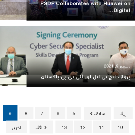
PSDF Collaborates with Huawei on
Digital…
دسمبر 9, 2021
پرواز، ایچ بی ایل اور آئی بی پی پاکستان…
پہلا
سابقہ
5
6
7
8
9
10
11
12
13
اگلا
اخری