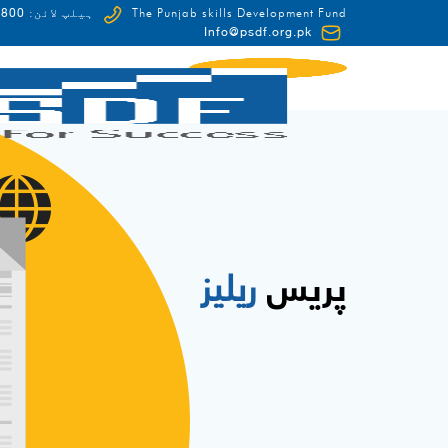
0-HUNAR(48627)
The Punjab skills Development Fund
ہیلپ لائن:
Info@psdf.org.pk
FCDO
پریس
ریلیز