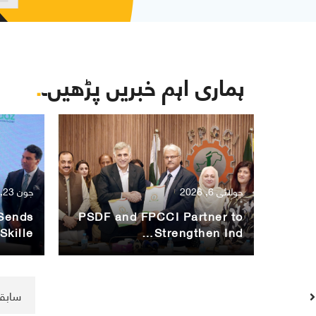
ہماری اہم خبریں پڑھیں۔
.
جولائی 6, 2026
جون 23, 2026
 Sends
PSDF and FPCCI Partner to
Skille…
Strengthen Ind…
سابقہ