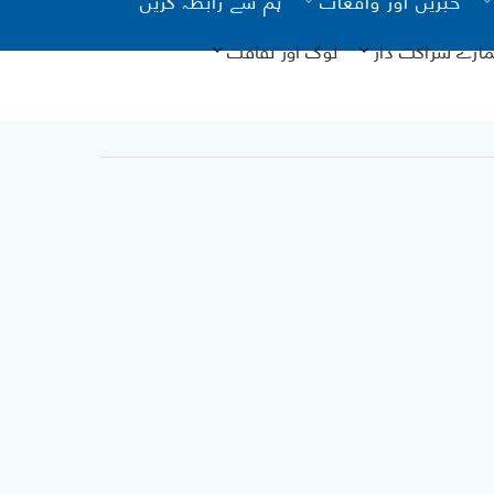
مارے شراکت دار
لوگ اور ثقافت
یونیسیف
کانات
آن لائن
نگ