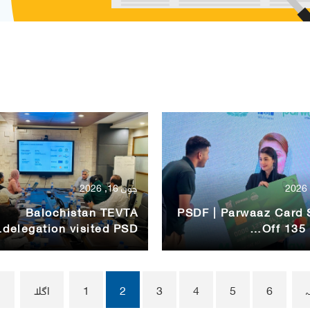
جون 16, 2026
Balochistan TEVTA
PSDF | Parwaaz Card
delegation visited PSD…
Off 135 
6
5
4
3
2
1
اگلا
ا