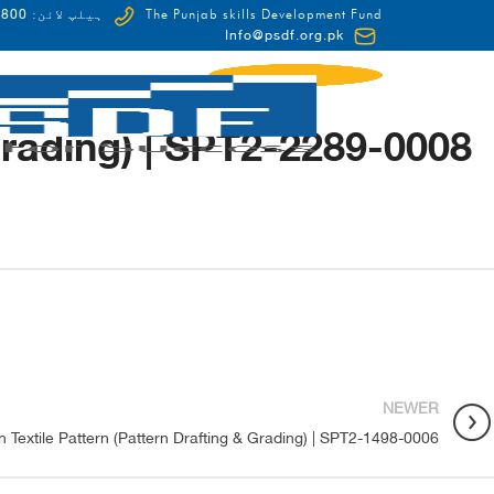
0-HUNAR(48627)
The Punjab skills Development Fund
ہیلپ لائن:
Info@psdf.org.pk
Grading) | SPT2-2289-0008
FCDO
NEWER
n Textile Pattern (Pattern Drafting & Grading) | SPT2-1498-0006