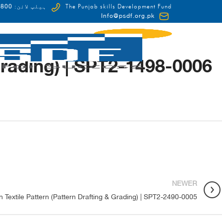
0-HUNAR(48627)
The Punjab skills Development Fund
ہیلپ لائن:
Info@psdf.org.pk
Grading) | SPT2-1498-0006
FCDO
NEWER
n Textile Pattern (Pattern Drafting & Grading) | SPT2-2490-0005