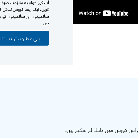
آپ کی خوابیدہ ملازمت صرف ای
کریں، ایک ایسا کورس تلاش ک
صلاحیتوں اور صلاحیتوں کے مطا
دیں۔
اپنی مطلوبہ تربیت تل
اس کورس میں داخلہ لے سکتے ہیں۔