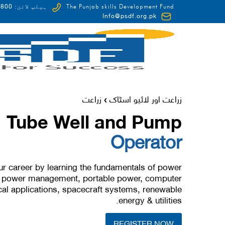
0-HUNAR(48627)
The Punjab skills Development Fund
ہیلپ لائن:
Info@psdf.org.pk
FCDO
زراعت اور لائیو اسٹاک
زراعت
❯
Tube Well and Pump
Operator
r career by learning the fundamentals of power
ke power management, portable power, computer
al applications, spacecraft systems, renewable
energy & utilities.
REGISTER NOW