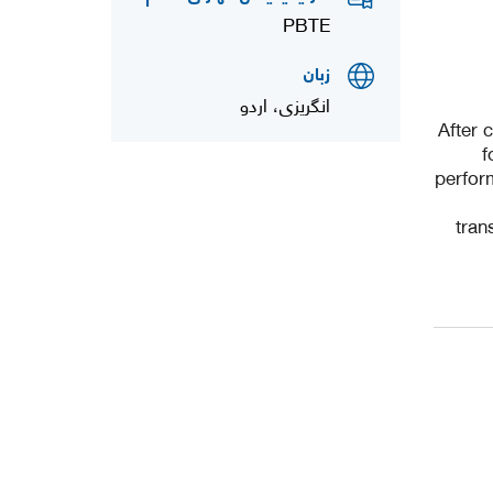
PBTE
زبان
انگریزی، اردو
After 
f
perform
tran