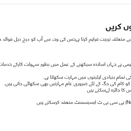
ں کریں
متعلقہ تربیت فراہم کرتا ہےجس کی وجہ سے آپ کو درج ذیل فوائد 
ہمی ہے جہاں اساتذہ سیکھنے کے عمل میں بطور سہولت کارکے خدمات
 تمام بنیادی اہلیتوں میں مہارت سکھاتا ہے۔
د کو کام کی جگہ کے لئے ضروری عام مہارتیں بھی سکھائی جاتی ہیں۔
 کا جائزہ لےسکتے ہیں