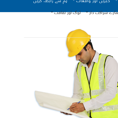
مارے شراکت دار
لوگ اور ثقافت
یونیسیف
کانات
آن لائن
نگ