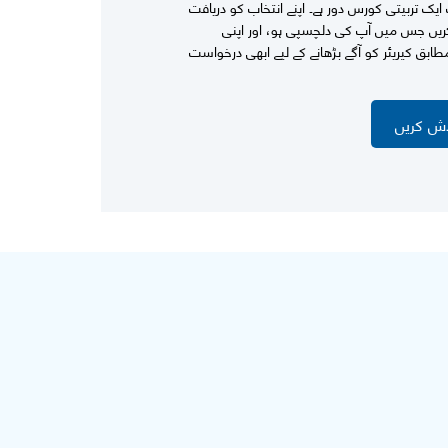
ک تربیتی کورس دور ہے۔ اپنے انتخاب کو دریافت
ریں جس میں آپ کی دلچسپی ہو، اور اپنی
بق کیریئر کو آگے بڑھانے کے لیے ابھی درخواست
اش کریں