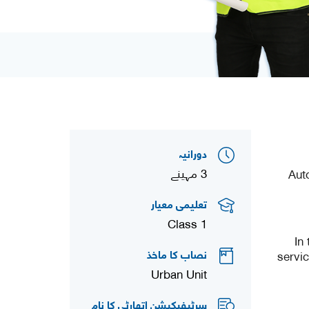
دورانیہ
3 مہینے
Aut
تعلیمی معیار
Class 1
In
نصاب کا ماخذ
servic
Urban Unit
سرٹیفیکیشن اتھارٹی کا نام