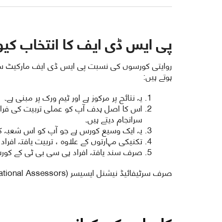
پی ایس ڈی ایف کا انتخاب کیو
روایتی کورسوں کی نسبت پی ایس ڈی ایف مارکیٹ سے 
ہوتے ہیں:
یہ نتائج پر مرکوز ہے اور ٹیم ورک پر مبنی ہے۔
اس کا اصل ہدف آپ کو عملی تربیت کی فرا
سرانجام دیتے ہیں۔
یہ ایک وسیع کورس ہے جو آپ کو اس شعبہ کی
تکنیکی مہارتوں کے علاوہ ، تربیت یافتہ افرا
صرف سند یافتہ افراد ہی سی بی ٹی کے کورس
صرف سرٹیفائیڈ نیشنل ایسیسر (National Assessors) ہی سی بی ٹ ایسیسمنٹ منعقد کرسکتے ہیں