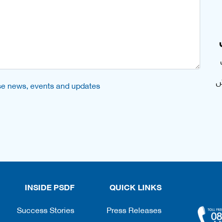
ش
urse news, events and updates
INSIDE PSDF
QUICK LINKS
Success Stories
Press Releases