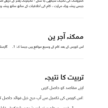
کنٹرولنگ کی تکنیک سیکھی جا سکے - مانیٹرنگ پلانز کے ذریعے 
جیسے پیشہ ورانہ مہارت ، کام کی اخلاقیات کے ساتھ ساتھ پیشہ ورانہ صحت 
ممکنہ آجر ین
اس کورس کے بعد کام کے وسیع مواقع ہیں جیسا کہ: 1۔ گارمنٹس انڈسٹری 2۔ اپنا روزگار 3۔ کاٹیج انڈسٹری 4۔ ذاتی کاروبار
تربیت کا نتیجہ
اپنے مقاصد کو حاصل کریں
:اس کورس کی تکمیل سے آپ درج ذیل فوائد حاصل ک
قومی سطح پر تسلیم شدہ سرٹیفکیٹ۔ قابلیت ا