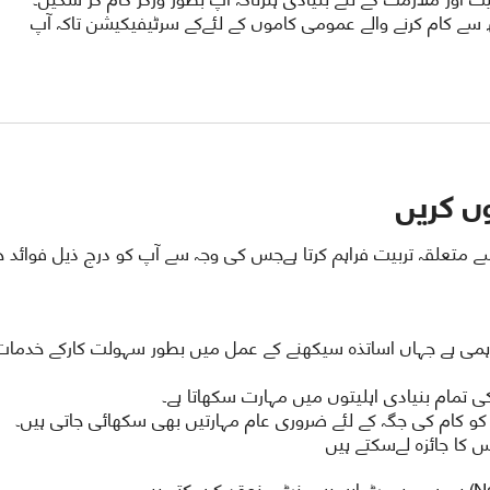
 سے کام کرنے والے عمومی کاموں کے لئےکے سرٹیفیکیشن تاکہ آپ
ں کریں
متعلقہ تربیت فراہم کرتا ہےجس کی وجہ سے آپ کو درج ذیل فوائد 
ہمی ہے جہاں اساتذہ سیکھنے کے عمل میں بطور سہولت کارکے خدمات
 تمام بنیادی اہلیتوں میں مہارت سکھاتا ہے۔
د کو کام کی جگہ کے لئے ضروری عام مہارتیں بھی سکھائی جاتی ہیں۔
 کا جائزہ لےسکتے ہیں