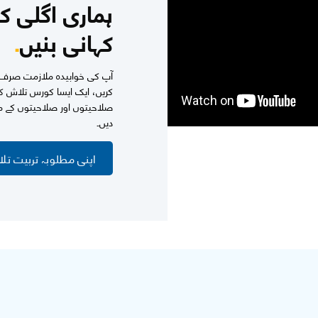
ہماری اگلی ک
کہانی بنیں
.
آپ کی خوابیدہ ملازمت صرف ای
کریں، ایک ایسا کورس تلاش ک
صلاحیتوں اور صلاحیتوں کے مطا
دیں۔
اپنی مطلوبہ تربیت تل