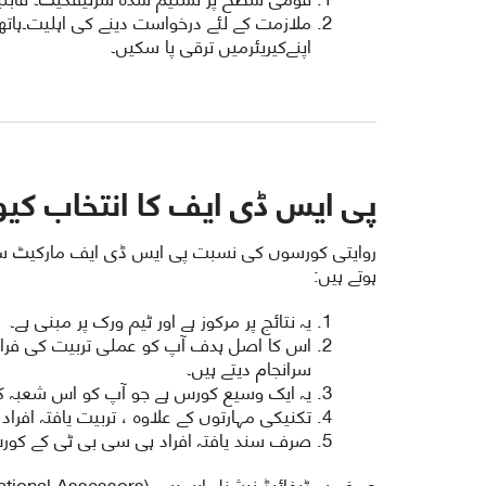
ملازمت کے لئے درخواست دینے کی اہلیت۔ہاتھ
اپنےکیریئرمیں ترقی پا سکیں۔
پی ایس ڈی ایف کا انتخاب کیو
روایتی کورسوں کی نسبت پی ایس ڈی ایف مارکیٹ سے 
ہوتے ہیں:
یہ نتائج پر مرکوز ہے اور ٹیم ورک پر مبنی ہے۔
اس کا اصل ہدف آپ کو عملی تربیت کی فرا
سرانجام دیتے ہیں۔
یہ ایک وسیع کورس ہے جو آپ کو اس شعبہ کی
تکنیکی مہارتوں کے علاوہ ، تربیت یافتہ افرا
صرف سند یافتہ افراد ہی سی بی ٹی کے کورس
صرف سرٹیفائیڈ نیشنل ایسیسر (National Assessors) ہی سی بی ٹ ایسیسمنٹ منعقد کرسکتے ہیں