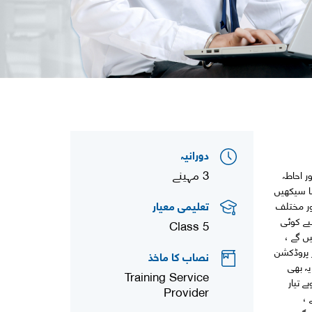
دورانیہ
3 مہینے
ر احاطہ
ا سیکھیں
تعلیمی معیار
ے لے کر پیکنگ تک ، MBO کا کردار ، لوگوں اور مختلف
یے کوئی
Class 5
 جان لیں گے ،
 پروڈکشن
نصاب کا ماخذ
ہ بھی
Training Service
 تیار
Provider
 ،