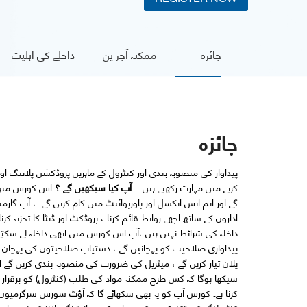
جائزہ
ممکنہ آجر ین
داخلے کی اہلیت
جائزہ
پیداوار کی منصوبہ بندی اور کنٹرول کے ماہرین پروڈکشن پلاننگ اور ک
کرنے میں مہارت رکھتے ہیں۔
آپ کیا سیکھیں گے
؟
اس کورس میں آ
اداروں کے ساتھ اچھے روابط قائم کرنا ، پروڈکٹ اور ڈیٹا کا تجزیہ کرنا اور اہم راستے 
داخلہ کی شرائط نہیں ہیں ،آپ اس کورس میں ابھی داخلہ لے سکت
پیداواری صلاحیت کو پہچانیں گے ، دستیاب صلاحیتوں کی پہچان ا
پلان تیار کریں گے ، میٹریل کی ضرورت کی منصوبہ بندی کریں گے ا
سیکھا ہوگا کہ کس طرح ممکنہ مواد کی طلب (کنٹرول) کو برقرار رکھن
کرنا ہے۔ کورس آپ کو یہ بھی سکھائے گا کہ آؤٹ سورس سرگرمیوں 