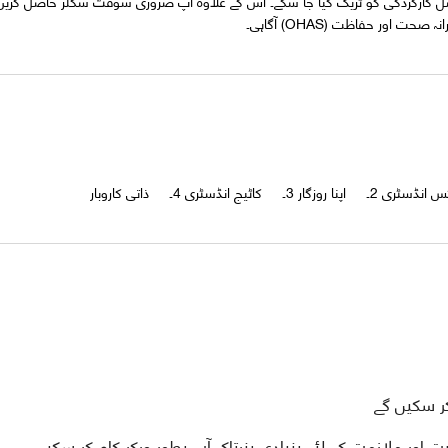
اصل کارکردگی کو ٹریک کیا جا سکے۔ اس کے علاوہ آپ ضروری سوفٹ سکلز حاصل کریں
اور حفاظت (OHAS) آگاہی۔
ر سکیں گے
ور ملازمت کے لئے بنیادی ہنرتاکہ آپ بطور ورکر کام کر سکیں۔