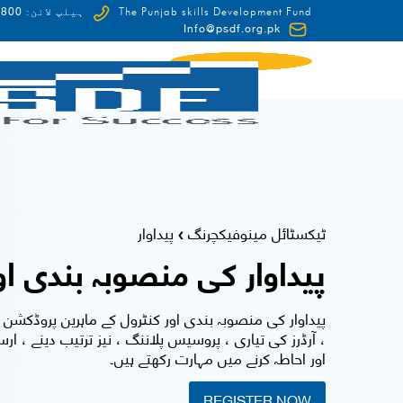
0-HUNAR(48627)
The Punjab skills Development Fund
ہیلپ لائن:
Info@psdf.org.pk
FCDO
ٹیکسٹائل مینوفیکچرنگ
پیداوار
❯
پیداوار کی منصوبہ بندی او
پیداوار کی منصوبہ بندی اور کنٹرول کے ماہرین پروڈکشن پ
، آرڈرز کی تیاری ، پروسیس پلاننگ ، نیز ترتیب دینے ، ارس
اور احاطہ کرنے میں مہارت رکھتے ہیں۔
REGISTER NOW