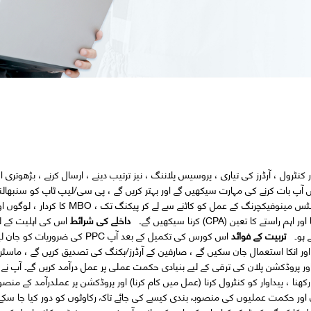
نٹرول ، آرڈرز کی تیاری ، پروسیس پلاننگ ، نیز ترتیب دینے ، ارسال کرنے ، ​​بڑھوتری او
پ بات کرنے کی مہارت سیکھیں گے اور بہتر کریں گے ، پی سی/لیپ ٹاپ کو سنبھالن
گے اور ایم ایس ایکسل اور پاورپوائنٹ میں کام کریں گے۔ ، آپ گارمنٹس مینوفیکچرنگ کے عمل کو کاٹنے س
کا تعین (CPA) کرنا سیکھیں گے۔
داخلے کی شرائط
اس کی اہلیت کے ل
ے ہو۔
تربیت کے فوائد
اس کورس کی تکمیل کے بعد آپ PPC کی ضروریات کو
ور انکا استعمال جان سکیں گے ، صارفین کے آرڈرز/بکنگ کی تصدیق کریں گے ، ماسٹر
ور پروڈکشن پلان کی ترقی کے لیے بنیادی حکمت عملی پر عمل درآمد کریں گے۔ آپ نے ی
ا ، پیداوار کو کنٹرول کرنا (عمل میں کام کرنا) اور پروڈکشن پر عملدرآمد کے منصوبے
اور حکمت عملیوں کی منصوبہ بندی کیسے کی جائے تاکہ رکاوٹوں کو دور کیا جا سکے