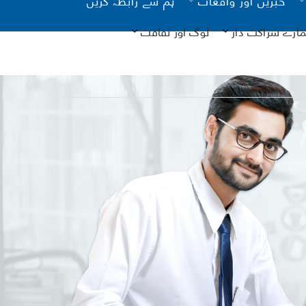
مارے شراکت دار
لوگ اور ثقافت
یونیسیف
کانات
آن لائن
نگ