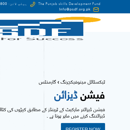
0-HUNAR(48627)
The Punjab skills Development Fund
ہیلپ لائن:
Info@psdf.org.pk
FCDO
ٹیکسٹائل مینوفیکچرنگ
گارمنٹس
❯
فیشن
ڈیزائن
فیشن ڈیزائنر مارکیٹ کے ٹرینڈز کے مطابق کپڑوں کی کٹائ
ڈیزائننگ کرنے میں ماہر ہوتا ہے ۔
REGISTER NOW