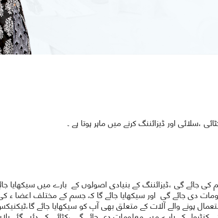
ی ،سلائی اور ڈیزائننگ کرنے میں ماہر ہوتا ہے ۔
ی جائے گی ،ڈیزائننگ کے بنیادی اصولوں کے بارے میں سیکھایا جائے
ات دی جائے گی اور سیکھایا جائے گا کہ جسم کے مختلف اعضا ء کی
عمال ہونے والے آلات کے متعلق بھی آپ کو سیکھایا جائے گا،ٹیکنیکس
ی کنٹرول کے بارے میں معلومات دی جائے گی ،کٹائی کے دئیے گئے پلان