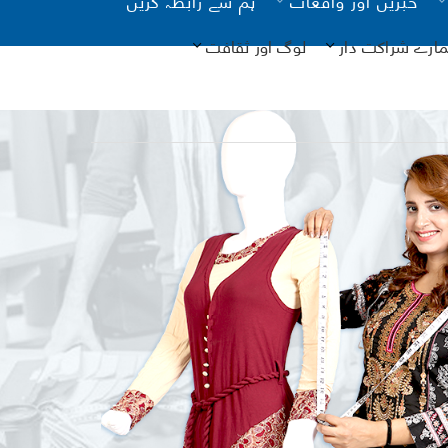
مارے شراکت دار
لوگ اور ثقافت
یونیسیف
کانات
آن لائن
نگ