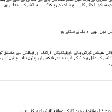
و سیکھایا جائے گا ،اور پوشاک کی پیکنگ اور نمائش کے متعلق بھی
س میں ابھی داخلہ لے سکتے ہو
ورس کی تکمیل کے بعد ،آپ سرفس(surface)ڈیزائن ،فیشن ڈیزائن بنانے ،اورٹیکنیکل ڈرائنگ اور زیبائش سے مت
س کے قابل ہوجاؤ گے ۔آپ بنیادی بلاکس اور پیٹرن بنانے ،پیٹرن کی ک
۔
ج ذیل ملازمتیں/ روزگار کے مواقع تلاش کر سکتے ہیں۔