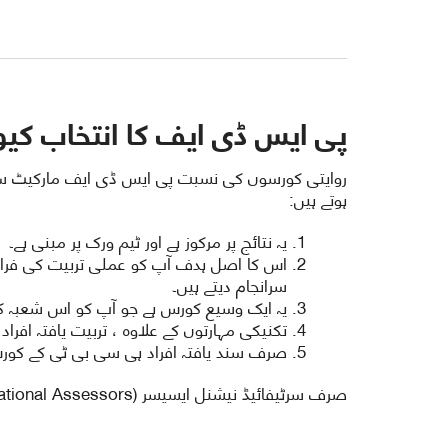
پی ایس ڈی ایف کا انتخاب کیو
روایتی کورسوں کی نسبت پی ایس ڈی ایف مارکیٹ سے 
ہوتے ہیں:
یہ نتائج پر مرکوز ہے اور ٹیم ورک پر مبنی ہے۔
اس کا اصل ہدف آپ کو عملی تربیت کی فرا
سرانجام دیتے ہیں۔
یہ ایک وسیع کورس ہے جو آپ کو اس شعبہ کی
تکنیکی مہارتوں کے علاوہ ، تربیت یافتہ افرا
صرف سند یافتہ افراد ہی سی بی ٹی کے کورس
صرف سرٹیفائیڈ نیشنل ایسیسر (National Assessors) ہی سی بی ٹ ایسیسمنٹ منعقد کرسکتے ہیں