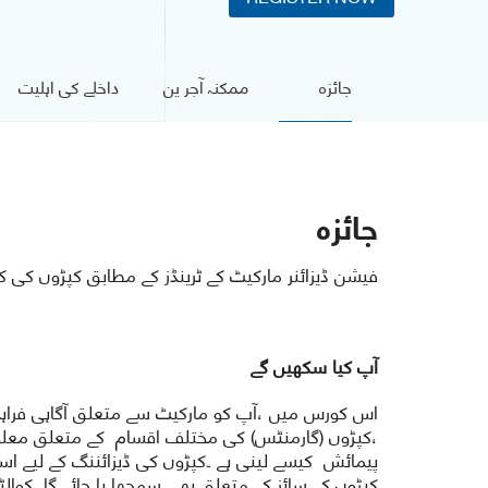
جائزہ
ممکنہ آجر ین
داخلے کی اہلیت
جائزہ
فیشن ڈیزائنر مارکیٹ کے ٹرینڈز کے مطابق کپڑوں کی کٹائ
آپ کیا سکھیں گے
اس کورس میں ،آپ کو مارکیٹ سے متعلق آگاہی فراہم ک
،کپڑوں (گارمنٹس) کی مختلف اقسام کے متعلق معلوم
پیمائش کیسے لینی ہے ۔کپڑوں کی ڈیزائننگ کے لیے است
کپڑوں کے سائز کے متعلق بھی سمجھا یا جائے گا ۔کوالٹ