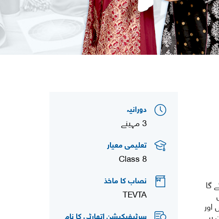
دورانیہ
3 مہینے
تعلیمی معیار
Class 8
نصاب کا ماخذ
 گا
TEVTA
 اور
سرٹیفیکیشن اتھارٹی کا نام
 پر