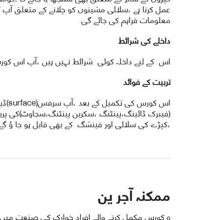
عمل کرنا ہے ،سلائی مشینوں کو چلانے کے متعلق آپ ک
معلومات فراہم کی جائے گی
داخلے کی شرائط
اس کے لیے داخلہ کوئی شرائط نہیں ہیں ،آپ اس کور
تربیت کے فوائد
اس ک
(فیبرک ڈائینگ،پینٹنگ ،سکرین پینٹنگ،سجاوٹ)کی پریکٹ
،کپڑے کی سلائی اور فینشگ کے بھی قابل ہو جا ؤ گے 
ممکنہ آجر ین
ہ کورس مکمل کرنے والے افراد خوارک کی صنعت میں در