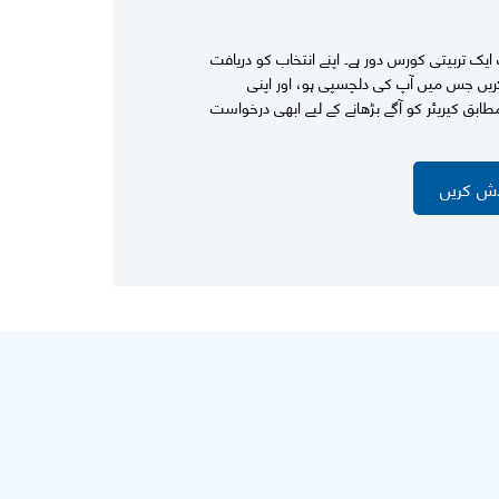
ک تربیتی کورس دور ہے۔ اپنے انتخاب کو دریافت
ریں جس میں آپ کی دلچسپی ہو، اور اپنی
بق کیریئر کو آگے بڑھانے کے لیے ابھی درخواست
اش کریں