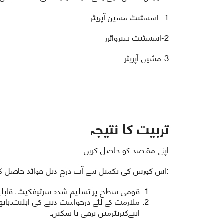
1- اسسٹنٹ مشین آپریٹر
2-اسسٹنٹ سپروائزر
3-مشین آپریٹر
تربیت کا نتیجہ
اپنے مقاصد کو حاصل کریں
:اس کورس کی تکمیل سے آپ درج ذیل فوائد حاصل ک
قومی سطح پر تسلیم شدہ سرٹیفکیٹ۔ قابلیت ا
ملازمت کے لئے درخواست دینے کی اہلیت۔ہاتھ
اپنےکیریئرمیں ترقی پا سکیں۔