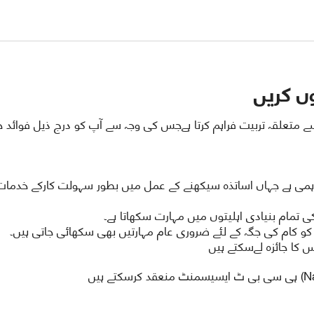
ں کریں
متعلقہ تربیت فراہم کرتا ہےجس کی وجہ سے آپ کو درج ذیل فوائد 
ہمی ہے جہاں اساتذہ سیکھنے کے عمل میں بطور سہولت کارکے خدمات
 تمام بنیادی اہلیتوں میں مہارت سکھاتا ہے۔
د کو کام کی جگہ کے لئے ضروری عام مہارتیں بھی سکھائی جاتی ہیں۔
 کا جائزہ لےسکتے ہیں