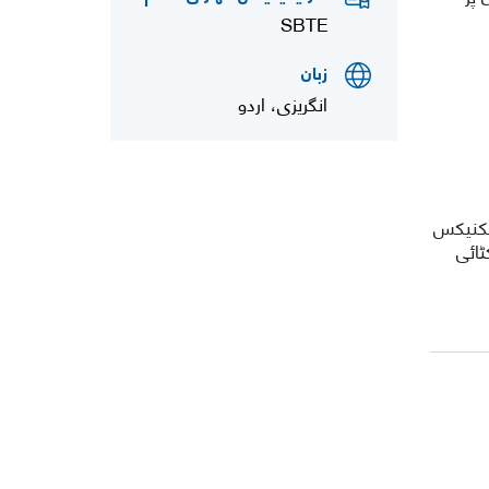
SBTE
زبان
انگریزی، اردو
علق ٹیکنیکس
ٹائی