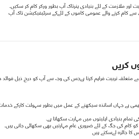
ور ملازمت کے لئے بنیادی ہنرتاکہ آپ بطور ورکر کام کر سکیں۔
 سے کام کرنے والے عمومی کاموں کے لئےکے سرٹیفیکیشن تاکہ آپ
ں کریں
متعلقہ تربیت فراہم کرتا ہےجس کی وجہ سے آپ کو درج ذیل فوائد 
ہمی ہے جہاں اساتذہ سیکھنے کے عمل میں بطور سہولت کارکے خدمات
 تمام بنیادی اہلیتوں میں مہارت سکھاتا ہے۔
د کو کام کی جگہ کے لئے ضروری عام مہارتیں بھی سکھائی جاتی ہیں۔
 کا جائزہ لےسکتے ہیں