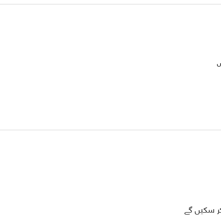
ں
ر سکیں گے