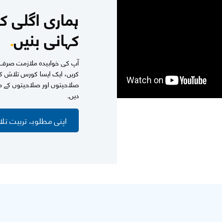
ہماری اگلی ک
کہانی بنیں
.
آپ کی خوابیدہ ملازمت صرف ای
کریں، ایک ایسا کورس تلاش ک
صلاحیتوں اور صلاحیتوں کے مطا
دیں۔
اپنی مطلوبہ تربیت تل