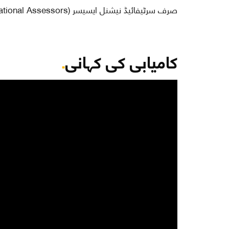
صرف سرٹیفائیڈ نیشنل ایسیسر (National Assessors) ہی سی بی ٹ ایسیسمنٹ منعقد کرسکتے ہیں
کامیابی کی کہانی
.