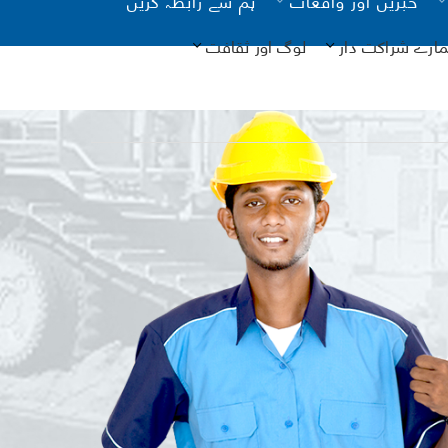
مارے شراکت دار
لوگ اور ثقافت
یونیسیف
کانات
آن لائن
نگ