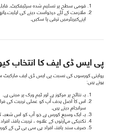
قومی سطح پر تسلیم شدہ سرٹیفکیٹ۔ قابلیت ا
ملازمت کے لئے درخواست دینے کی اہلیت۔ہاتھ
اپنےکیریئرمیں ترقی پا سکیں۔
پی ایس ڈی ایف کا انتخاب کیو
روایتی کورسوں کی نسبت پی ایس ڈی ایف مارکیٹ سے 
ہوتے ہیں:
یہ نتائج پر مرکوز ہے اور ٹیم ورک پر مبنی ہے۔
اس کا اصل ہدف آپ کو عملی تربیت کی فرا
سرانجام دیتے ہیں۔
یہ ایک وسیع کورس ہے جو آپ کو اس شعبہ کی
تکنیکی مہارتوں کے علاوہ ، تربیت یافتہ افرا
صرف سند یافتہ افراد ہی سی بی ٹی کے کورس