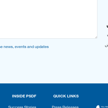
ش
urse news, events and updates
INSIDE PSDF
QUICK LINKS
Success Stories
Press Releases