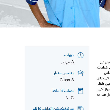
دورانیہ
3 مہینے
شین کی
اقدامات
تعلیمی معیار
۔اس
 کی دیکھ
Class 8
ں داخلہ
ال کرنے
نصاب کا ماخذ
ل بھی ہو
NLC
سرٹیفیکیشن اتھارٹی کا نام