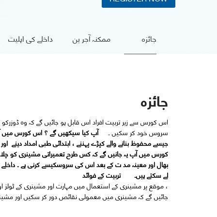
جائزہ
ممکنہ آجر ین
داخلے کی اہلیت
جائزہ
اس کورس سے زیر تربیت افراد اس قابل ہو جائیں گے کہ وہ ڈوزرک
سروس خود کر سکیں ۔
آپ کیا سیکھیں گے ؟
اس کورس میں آپ
جیسے محفوظ بنانے والے کپڑے پہننے ، ابتدائی طبی امداد دینے 
کورس میں آپ یہ جانیں گے کہ کس طرح تعمیراتی مشینری کو چلانا
بھال اور معینہ مد ت کے بعد اس کی سروسکیسے کرنی ہے ۔
داخلے 
لے سکتے ہیں۔
تربیت کے فوائد
، موقع پر مشینری کے استعمال میں مہارت اور مشینری کے ٹولز ا
جائیں گے کہ مشینری میں معمولی نقائص دور کر سکیں اور مشین