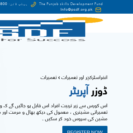
0-HUNAR(48627)
The Punjab skills Development Fund
ہیلپ لائن:
Info@psdf.org.pk
FCDO
انفراسٹرکچر اور تعمیرات
تعمیرات
❯
ڈوزر
آپریٹر
اس کورس سے زیر تربیت افراد اس قابل ہو جائیں گے کہ وہ
تعمیراتی مشینری ، معمول کی دیکھ بھال و مرمت اور م
مشین کی سروس خود کر سکیں ۔
REGISTER NOW