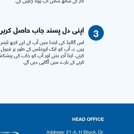
کار کے ساتھ سائن اپ ہونا چاہیں گے۔
اپنی دل پسند جاب حاصل کریں
3
اس گائیڈ کی ابتدا میں آپ کے لیے کچھ ٹپس
ہیں۔ یہ آپ کو ایک اپرینٹس کے طور پر قبول
کرنے، اپنا آجر بننے اور آپ کو جاب کی پیشک
کرنے کے بارے میں آگاہی دیں گے۔
HEAD OFFICE
Address: 21-A, H Block, Dr.