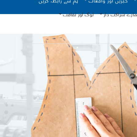
مارے شراکت دار
لوگ اور ثقافت
یونیسیف
کانات
آن لائن
نگ