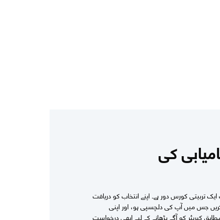
امیابی کی
ک تربیتی کورس دور ہے۔ اپنے انتخاب کو دریافت
ریں جس میں آپ کی دلچسپی ہو، اور اپنی
بق کیریئر کو آگے بڑھانے کے لیے ابھی درخواست