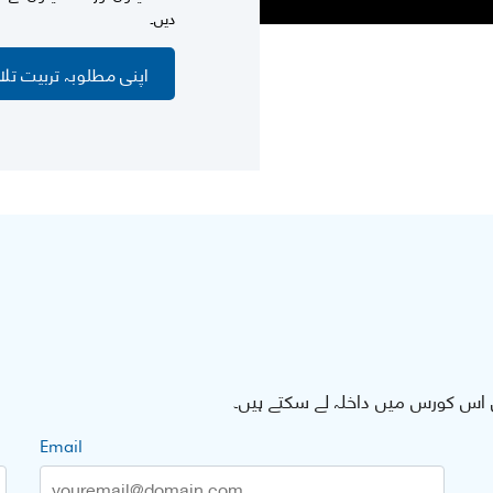
دیں۔
اپنی مطلوبہ تربیت تل
اس کورس میں داخلہ لے سکتے ہیں۔
Email