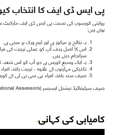
پی ایس ڈی ایف کا انتخاب کیو
روایتی کورسوں کی نسبت پی ایس ڈی ایف مارکیٹ سے 
ہوتے ہیں:
یہ نتائج پر مرکوز ہے اور ٹیم ورک پر مبنی ہے۔
اس کا اصل ہدف آپ کو عملی تربیت کی فرا
سرانجام دیتے ہیں۔
یہ ایک وسیع کورس ہے جو آپ کو اس شعبہ کی
تکنیکی مہارتوں کے علاوہ ، تربیت یافتہ افرا
صرف سند یافتہ افراد ہی سی بی ٹی کے کورس
صرف سرٹیفائیڈ نیشنل ایسیسر (National Assessors) ہی سی بی ٹ ایسیسمنٹ منعقد کرسکتے ہیں
کامیابی کی کہانی
.