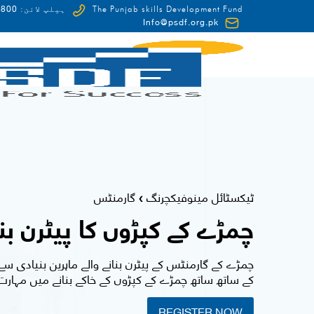
0-HUNAR(48627)
The Punjab skills Development Fund
ہیلپ لائن:
Info@psdf.org.pk
FCDO
ٹیکسٹائل مینوفیکچرنگ
گارمنٹس
❯
چمڑے کے کپڑوں کا پیٹرن بن
چمڑے کے گارمنٹس کے پیٹرن بنانے والے ماہرین بنیادی سے
کے ساتھ ساتھ چمڑے کے کپڑوں کے خاکے بنانے میں مہارت 
REGISTER NOW