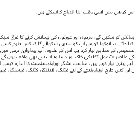
س کورس میں اسی وقت اپنا اندراج کراسکتے ہیں۔
مائش کر سکیں گے، مردوں اور عورتوں کی پیمائش کرنے کا فرق سیکھ
 کیا جائے۔ یہ انوکھا کورس آپ کو یہ بھی سکھائے گا کہ کس طرح کسی ڈ
 تخصیص کے مطابق تیار کرنا ہے۔ اس کے علاوہ، آپ پیداواری ترقی میں
 کے عناصر بشمول تکنیکی خاکہ اور دستاویزات سے بھی واقف ہوں گے۔ 
ے پیٹرن تیار کرتے ہیں، مناسب فٹنگز اورایڈجسٹمنٹ کا اندازہ کیسے لگ
 اور کس طرح اوپراورنیچے کے لیے فٹنگ، لائننگز، کٹنگ، فیسنگز، فیوز