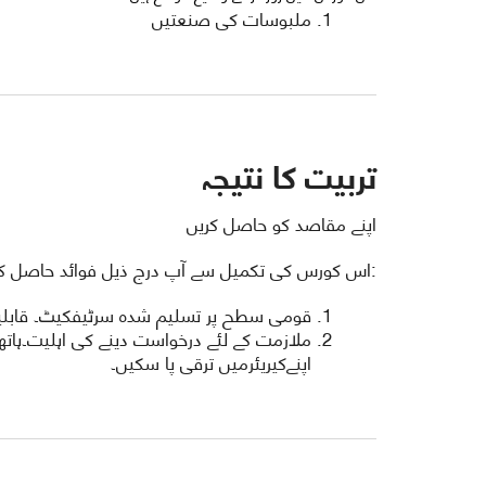
ملبوسات کی صنعتیں
تربیت کا نتیجہ
اپنے مقاصد کو حاصل کریں
:اس کورس کی تکمیل سے آپ درج ذیل فوائد حاصل ک
قومی سطح پر تسلیم شدہ سرٹیفکیٹ۔ قابلیت ا
ملازمت کے لئے درخواست دینے کی اہلیت۔ہاتھ
اپنےکیریئرمیں ترقی پا سکیں۔