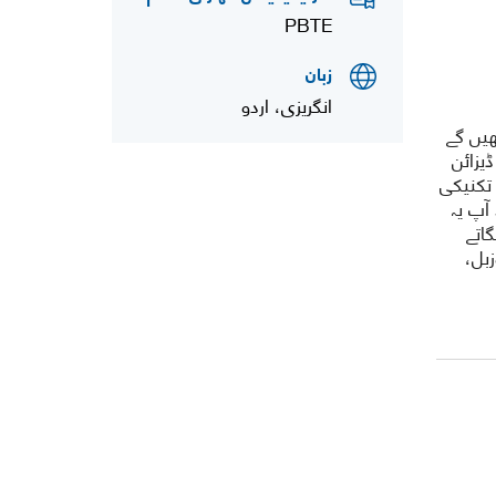
PBTE
زبان
انگریزی، اردو
یں گے
یزائن
 تکنیکی
آپ یہ
اتے
بل،