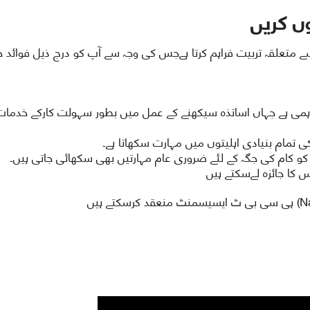
ں کریں
متعلقہ تربیت فراہم کرتا ہےجس کی وجہ سے آپ کو درج ذیل فوائد 
ہمی ہے جہاں اساتذہ سیکھنے کے عمل میں بطور سہولت کارکے خدمات
 تمام بنیادی اہلیتوں میں مہارت سکھاتا ہے۔
د کو کام کی جگہ کے لئے ضروری عام مہارتیں بھی سکھائی جاتی ہیں۔
 کا جائزہ لےسکتے ہیں