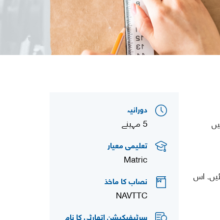
دورانیہ
5 مہینے
یں
تعلیمی معیار
Matric
ئیں۔ اس
نصاب کا ماخذ
NAVTTC
سرٹیفیکیشن اتھارٹی کا نام