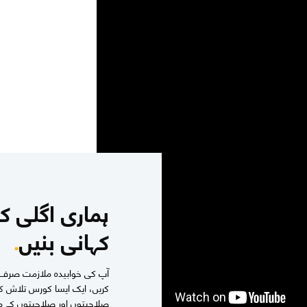
ہماری اگلی ک
کہانی بنیں
.
آپ کی خوابیدہ ملازمت صرف ای
کریں، ایک ایسا کورس تلاش ک
صلاحیتوں اور صلاحیتوں کے مطا