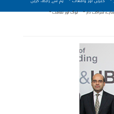
مارے شراکت دار
لوگ اور ثقافت
یونیسیف
کانات
آن لائن
نگ