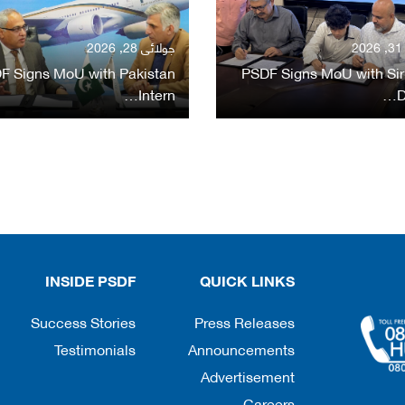
2
جولائی 28, 2026
F Signs MoU with Pakistan
PSDF Signs MoU with Sir
Intern…
D
INSIDE PSDF
QUICK LINKS
Success Stories
Press Releases
Testimonials
Announcements
Advertisement
Careers