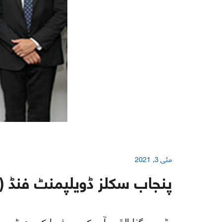
مئی 3, 2021
پنجاب سکلز ڈویلپمنٹ فنڈ (
ڈور میگنا القیہ۔ آپ کو صرف ایک چھوٹی سی