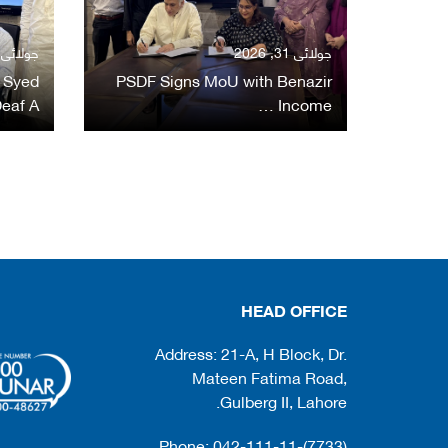
جولائی 31, 2026
جولائی 31, 026
 Syed
PSDF Signs MoU with Benazir
eaf A…
Income …
HEAD OFFICE
Address: 21-A, H Block, Dr.
Mateen Fatima Road,
Gulberg II, Lahore.
Phone: 042-111-11-(7733)