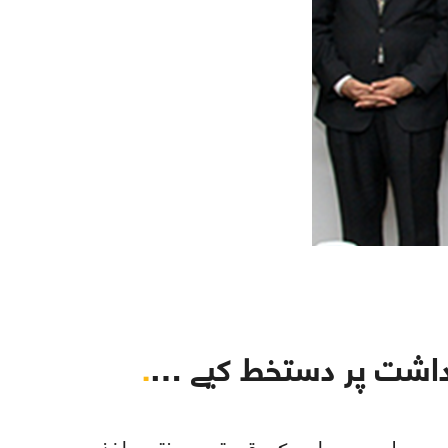
ادداشت پر دستخط کیے …
.
ے پہلے ہی ہم اس کی قیمتوں پر نتیجہ اخذ