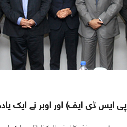
پی ایس ڈی ایف) اور اوبر نے ایک ی
 چھوٹی سی ورزش کا استعمال کرنا پڑتا ہے ، لیکن اس س