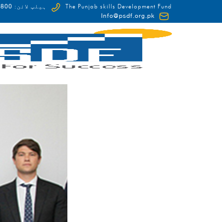
0-HUNAR(48627)
The Punjab skills Development Fund
ہیلپ لائن:
Info@psdf.org.pk
FCDO