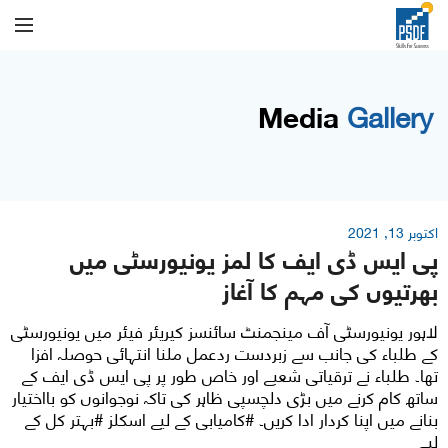
Media
Gallery
اکتوبر 13, 2021
پی ایس ڈی ایف کا لمز یونیورسٹی میں
بھرتیوں کی مہم کا آغاز
لاہور یونیورسٹی آف مینجمنٹ سائنسز کیریئر فیئر میں یونیورسٹی
کے طلباء کی جانب سے زبردست ردعمل ملنا انتہائی حوصلہ افزا
تھا۔ طلباء نے ترقیاتی شعبے اور خاص طور پر پی ایس ڈی ایف کے
ساتھ کام کرنے میں بڑی دلچسپی ظاہر کی تاکہ نوجوانوں کو بااختیار
بنانے میں اپنا کردار ادا کریں۔ #کامیابی کے لیے اسکلز #بہتر کل کے
لیے