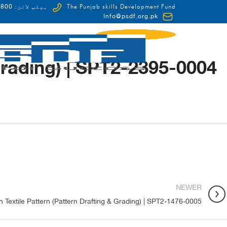
0-HUNAR(48627)
The Punjab skills Development Fund
ہیلپ لائن:
Info@psdf.org.pk
Grading) | SPT2-2395-0004
FCDO
NEWER
n Textile Pattern (Pattern Drafting & Grading) | SPT2-1476-0005