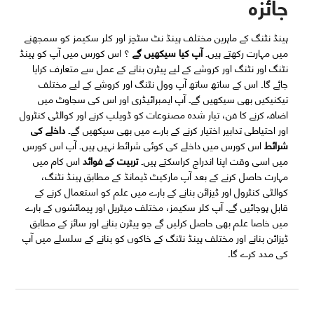
جائزہ
ہینڈ نٹنگ کے ماہرین مختلف ہینڈ نٹ سٹچز اور کلر سکیمز کو سمجھنے
میں مہارت رکھتے ہیں۔
آپ کیا سیکھیں گے
؟ اس کورس میں آپ کو ہینڈ
نٹنگ اور نٹنگ اور کروشے کے لیے پیٹرن بنانے کے عمل سے متعارف کرایا
جائے گا۔ اس کے ساتھ ساتھ آپ وول نٹنگ اور کروشے کے لیے مختلف
تیکنیکیں بھی سیکھیں گے۔ آپ ایمبرائیڈری اور اس کی سجاوٹ میں
اضافہ کرنے کا فن، تیار شدہ مصنوعات کو ڈویلپ کرنے اور کوالٹی کنٹرول
اور احتیاطی تدابیر اختیار کرنے کے بارے میں بھی سیکھیں گے۔
داخلے کی
شرائط
اس کورس میں داخلے کی کوئی شرائط نہیں ہیں۔ آپ اس کورس
میں اسی وقت اپنا اندراج کراسکتے ہیں۔
تربیت
کے
فوائد
اس کام میں
مہارت حاصل کرنے کے بعد آپ مارکیٹ ڈیمانڈ کے مطابق ہینڈ نٹنگ،
کوالٹی کنٹرول اور ڈیزائن بنانے کے بارے میں علم کو استعمال کرنے کے
قابل ہوجائیں گے۔ آپ کلر سکیمز، مختلف میٹریل اور پیمائشوں کے بارے
میں خاصا علم بھی حاصل کرلیں گے جو پیٹرن بنانے اور سائز کے مطابق
ڈیزائن بنانے اور مختلف ہینڈ نٹنگ کے خاکوں کو بنانے کے سلسلے میں آپ
کی مدد کرے گا۔