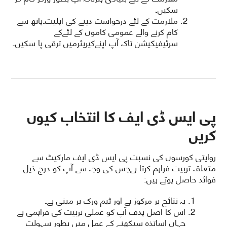
سکیں۔
ملازمت کے لئے درخواست دینے کی اہلیت۔ہاتھ سے
کام کرنے والے عمومی کاموں کے لئےکے
سرٹیفیکیشن تاکہ آپ اپنےکیریئرمیں ترقی پا سکیں۔
پی ایس ڈی ایف کا انتخاب کیوں
کریں
روایتی کورسوں کی نسبت پی ایس ڈی ایف مارکیٹ سے
متعلقہ تربیت فراہم کرتا ہےجس کی وجہ سے آپ کو درج ذیل
فوائد حاصل ہوتے ہیں:
یہ نتائج پر مرکوز ہے اور ٹیم ورک پر مبنی ہے۔
اس کا اصل ہدف آپ کو عملی تربیت کی فراہمی ہے
جہاں اساتذہ سیکھنے کے عمل میں بطور سہولت