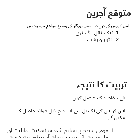
متوقع آجرین
اس کورس کے درج ذیل میں روزگار کے وسیع مواقع موجود ہیں:
ٹیکسٹائل انڈسٹری
انٹرپریونرشپ
تربیت کا نتیجہ
اپنے مقاصد کو حاصل کریں
:اس کورس کی تکمیل سے آپ درج ذیل فوائد حاصل کر
سکیں گے
قومی سطح پر تسلیم شدہ سرٹیفکیٹ۔ قابلیت اور
ملازمت کے لئے بنیادی ہنرتاکہ آپ بطور ورکر کام کر