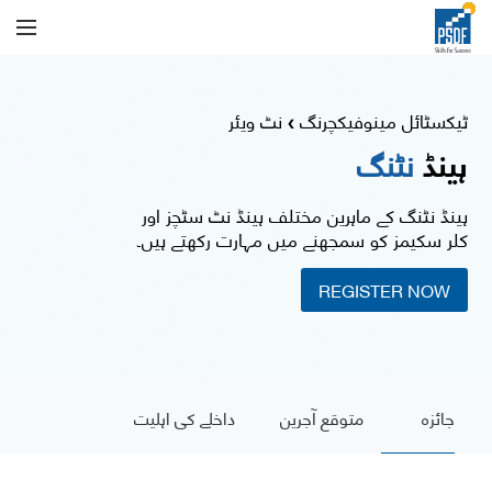
ٹیکسٹائل مینوفیکچرنگ
نٹ ویئر
❯
ہینڈ
نٹنگ
ہینڈ نٹنگ کے ماہرین مختلف ہینڈ نٹ سٹچز اور
کلر سکیمز کو سمجھنے میں مہارت رکھتے ہیں۔
REGISTER NOW
جائزہ
متوقع آجرین
داخلے کی اہلیت