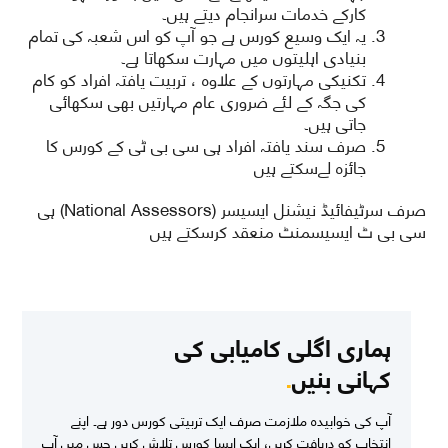
کارکے خدمات سرانجام دیتے ہیں۔
یہ ایک وسیع کورس ہے جو آپ کو اس شعبہ کی تمام
بنیادی اہلیتوں میں مہارت سکھاتا ہے۔
تکنیکی مہارتوں کے علاوہ ، تربیت یافتہ افراد کو کام
کی جگہ کے لئے ضروری عام مہارتیں بھی سکھائی
جاتی ہیں۔
صرف سند یافتہ افراد ہی سی بی ٹی کے کورس کا
جائزہ لےسکتے ہیں
صرف سرٹیفائیڈ نیشنل ایسیسر (National Assessors) ہی
سی بی ٹ ایسیسمنٹ منعقد کرسکتے ہیں
ہماری اگلی کامیابی کی
کہانی بنیں
.
آپ کی خوابیدہ ملازمت صرف ایک تربیتی کورس دور ہے۔ اپنے
انتخاب کو دریافت کریں، ایک ایسا کورس تلاش کریں جس میں آپ