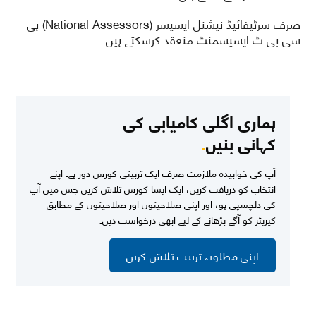
صرف سرٹیفائیڈ نیشنل ایسیسر (National Assessors) ہی
سی بی ٹ ایسیسمنٹ منعقد کرسکتے ہیں
ہماری اگلی کامیابی کی
کہانی بنیں
.
آپ کی خوابیدہ ملازمت صرف ایک تربیتی کورس دور ہے۔ اپنے
انتخاب کو دریافت کریں، ایک ایسا کورس تلاش کریں جس میں آپ
کی دلچسپی ہو، اور اپنی صلاحیتوں اور صلاحیتوں کے مطابق
کیریئر کو آگے بڑھانے کے لیے ابھی درخواست دیں۔
اپنی مطلوبہ تربیت تلاش کریں