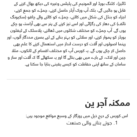
ڈائیز)، کٹنگ بورڈ اور المونیم کی پلیٹس وغیرہ کی دیکھ بھال کرنے کے
قابل ہو جائیں گے، بلکہ آپ ورک آرڈر حاصل کرنے، چمڑے کو جمع کرنے،
اجزاء کو بنڈل کی شکل میں کاٹنے، چمڑے کو کاٹنے والے چاقو (سکیونگ
نائف) کی دھار کی رگڑائی اور اسے تیز کرنے کے ہنر سے بھی آراستہ ہو چکے
ہوں گے۔ آپ چمڑے کو مختلف شکلوں میں ڈھالنے، پلاسٹک کے ٹیفلون
بورڈز کو ہموار کرنے، اور سلائی کو بہتر بنانے کے لیے بصری مددگار آلوں، اور
رہنما اصولوں اور آلات کو درست انداز میں استعمال کرنے کا علم بھی
حاصل کر چکے ہوں گے۔ یہ کورس آپ کو مختلف اقسام کے ٹانکوں، مثلا
چین اور لاک، کے بارے میں بھی بتائے گا اور یہ سکھائے گا کہ آلات اور ساز و
سامان کے ساتھ اپنی حفاظت کو کیسے یقینی بنایا جا سکتا ہے۔
ممکنہ آجر ین
اس کورس کے درج ذیل میں روزگار کے وسیع مواقع موجود ہیں:
جوتے بنانے والی صنعت