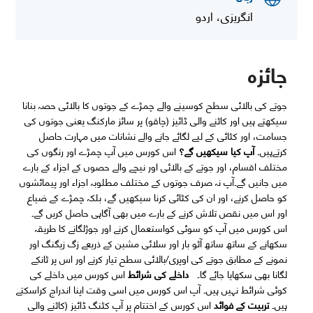
انگریزی، اردو
جائزہ
جوتے کی بالائی سطح کوسینے والے چمڑے کے جوتوں کا بالائی حصہ بنانا
سیکھتے ہیں اور کاٹنے والی ڈائیز (چاقو) پر سائز مارکنگ یعنی جوتوں کی
جسامت، اور کٹائی کے لیے لگائے جانے والے نشانات میں مہارت حاصل
کرتےہیں۔
آپ کیا س
ی
کھیں گے؟
اس کورس میں آپ چمڑے اور رنگوں کی
مختلف اقسام، اور جوتے کے بالائی اور نیچے والے حصوں کے اجزاء کے بارے
میں جانیں گے۔آپ نہ صرف جوتوں کے مختلف مطلوبہ اجزاء اور پیمائشوں
کو حاصل کرنے، اور ان کی کٹائی کرنا سیکھیں گے، بلکہ چمڑے کے ضیاع
اور اس میں نقص تلاش کرنے کے بارے میں بھی آگاہی حاصل کریں گے۔
اس کورس میں آپ کو سوئی کواستعمال کرنے اور جوڑلگانے کا طریقہ
سکھانے کے ساتھ ساتھ آٹو بار اور سلائی مشین کے ذریعے زگ زیگنگ اور
نمونے کے مطابق جوتے کی اوپری/بالائی سطح تیار کرنے اور اس پر ٹانکے
لگانا بھی سکھایا جائے گا۔
داخلے کی شرائط
اس کورس میں داخلے کی
کوئی شرائط نہیں ہیں۔ آپ اس کورس میں اسی وقت اپنا اندراج کراسکتے
ہیں۔
تربیت کے فوائد
اس کورس کے اختتام پر آپ کٹنگ ڈائیز (کاٹنے والی