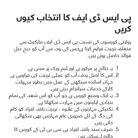
پی ایس ڈی ایف کا انتخاب کیوں
کریں
روایتی کورسوں کی نسبت پی ایس ڈی ایف مارکیٹ سے
متعلقہ تربیت فراہم کرتا ہےجس کی وجہ سے آپ کو درج ذیل
فوائد حاصل ہوتے ہیں:
یہ نتائج پر مرکوز ہے اور ٹیم ورک پر مبنی ہے۔
اس کا اصل ہدف آپ کو عملی تربیت کی فراہمی ہے
جہاں اساتذہ سیکھنے کے عمل میں بطور سہولت
کارکے خدمات سرانجام دیتے ہیں۔
یہ ایک وسیع کورس ہے جو آپ کو اس شعبہ کی تمام
بنیادی اہلیتوں میں مہارت سکھاتا ہے۔
تکنیکی مہارتوں کے علاوہ ، تربیت یافتہ افراد کو کام
کی جگہ کے لئے ضروری عام مہارتیں بھی سکھائی
جاتی ہیں۔
صرف سند یافتہ افراد ہی سی بی ٹی کے کورس کا
جائزہ لےسکتے ہیں