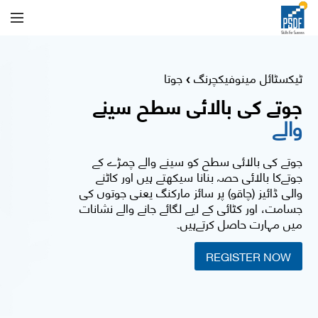
ٹیکسٹائل مینوفیکچرنگ
جوتا
❯
جوتے کی بالائی سطح سینے
والے
جوتے کی بالائی سطح کو سینے والے چمڑے کے
جوتےکا بالائی حصہ بنانا سیکھتے ہیں اور کاٹنے
والی ڈائیز (چاقو) پر سائز مارکنگ یعنی جوتوں کی
جسامت، اور کٹائی کے لیے لگائے جانے والے نشانات
میں مہارت حاصل کرتےہیں۔
REGISTER NOW