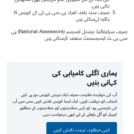
جاتی ہیں۔
صرف سند یافتہ افراد ہی سی بی ٹی کے کورس کا
جائزہ لےسکتے ہیں
صرف سرٹیفائیڈ نیشنل ایسیسر (National Assessors) ہی
سی بی ٹ ایسیسمنٹ منعقد کرسکتے ہیں
ہماری اگلی کامیابی کی
کہانی بنیں
.
آپ کی خوابیدہ ملازمت صرف ایک تربیتی کورس دور ہے۔ اپنے
انتخاب کو دریافت کریں، ایک ایسا کورس تلاش کریں جس میں آپ
کی دلچسپی ہو، اور اپنی صلاحیتوں اور صلاحیتوں کے مطابق
کیریئر کو آگے بڑھانے کے لیے ابھی درخواست دیں۔
اپنی مطلوبہ تربیت تلاش کریں