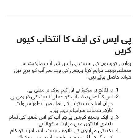
پی ایس ڈی ایف کا انتخاب کیوں
کریں
روایتی کورسوں کی نسبت پی ایس ڈی ایف مارکیٹ سے
متعلقہ تربیت فراہم کرتا ہےجس کی وجہ سے آپ کو درج ذیل
فوائد حاصل ہوتے ہیں:
یہ نتائج پر مرکوز ہے اور ٹیم ورک پر مبنی ہے۔
اس کا اصل ہدف آپ کو عملی تربیت کی فراہمی ہے
جہاں اساتذہ سیکھنے کے عمل میں بطور سہولت
کارکے خدمات سرانجام دیتے ہیں۔
یہ ایک وسیع کورس ہے جو آپ کو اس شعبہ کی تمام
بنیادی اہلیتوں میں مہارت سکھاتا ہے۔
تکنیکی مہارتوں کے علاوہ ، تربیت یافتہ افراد کو کام
کی جگہ کے لئے ضروری عام مہارتیں بھی سکھائی