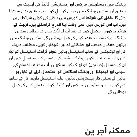
پرنٹنگ میں رجسٹریشن مارکس اور رجسٹریشن گائیڈ کی اہمیت سے
متعلق اور سکرین پرنٹنگ میں خرابی کو حل کرنے سے متعلق بھی سکھایا
جائے گا۔
داخلے کی شرائط
اس کورس میں داخلے کی کوئی شرائط نہیں
ہیں۔ آپ اس کورس میں اسی وقت اپنا اندراج کراسکتے ہیں۔
تربیت کے
فوائد
یہ کورس مکمل کرنے کے بعد آپ لے آؤٹ پلان کے مطابق سکرین
پرنٹنگ ورک شاپ منعقد کرنے کے قابل ہوجائیں گے، سکرین پرنٹنگ میں
بہترین حفظان صحت اور حفاظتی تدابیر ا کوختیار کریں، مختلف طریقہ
کار اور ٹیکنیکس کے ساتھ اسٹینسل بنائیں،فوٹو گرافک اسٹینسل کو تیار
کریں، اور مختلف سکرین پرنٹنگ مشینز کی اقسام کو استعمال کریں اور
ان کے مسائل (خرابیوں) کو ٹھیک کرنا سیکھیں۔ آپ مختلف اقسام کی
سیاہی اور کیمیکلز اور پرنٹنگ اسٹاکس کو استعمال کرنے کے قابل ہو
جائیں گے،ملٹی کلر رجسٹریشن بنائیں، فلم اسٹینسل طریقہ کار کے ساتھ
کام کرنے ، اور رجسٹریشن مارکس اور گائیڈز کو استعمال کرنے کے قابل
ہوجائیں گے۔
ممکنہ آجر ین