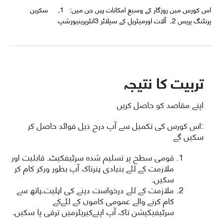
اس کورس میں روزگار کے وسیع امکانات ہیں جن میں: 1۔ سکرین
پرنٹنگ پریس 2۔ آلات اورمیٹریل کے سپلائر 3انٹرپرینیورشپ
تربیت کا نتیجہ
اپنے مقاصد کو حاصل کریں
:اس کورس کی تکمیل سے آپ درج ذیل فوائد حاصل کر
سکیں گے
قومی سطح پر تسلیم شدہ سرٹیفکیٹ۔ قابلیت اور
ملازمت کے لئے بنیادی ہنرتاکہ آپ بطور ورکر کام کر
سکیں۔
ملازمت کے لئے درخواست دینے کی اہلیت۔ہاتھ سے
کام کرنے والے عمومی کاموں کے لئےکے
سرٹیفیکیشن تاکہ آپ اپنےکیریئرمیں ترقی پا سکیں۔