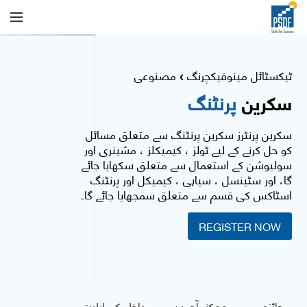
ٹیکسٹائل مینوفیکچرنگ
مصنوعی
❯
سکرین
پرنٹنگ
سکرین پرنٹرز سکرین پرنٹنگ سے متعلق مسائل
کو حل کرنے کے لیے ٹولز ، کیمیکلز ، مشینری اور
سولیوشن کے استعمال سے متعلق سکھایا جائے
گا، اور سٹینسل ، سیاہی ، کیمیکل اور پرنٹنگ
اسٹاکس کی قسم سے متعلق سمجھایا جائے گا۔
REGISTER NOW
جائزہ
ممکنہ آجر ین
داخلے کی اہلیت