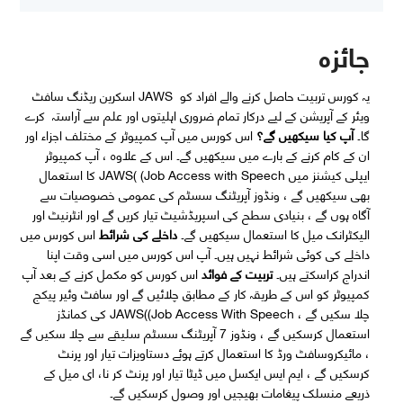
جائزہ
یہ کورس تربیت حاصل کرنے والے افراد کو JAWS اسکرین ریڈنگ سافٹ
ویئر کے آپریشن کے لیے درکار تمام ضروری اہلیتوں اور علم سے آراستہ کرے
گا۔
آپ
کیا
سیکھیں
گے؟
اس کورس میں آپ کمپیوٹر کے مختلف اجزاء اور
ان کے کام کرنے کے بارے میں سیکھیں گے۔ اس کے علاوہ ، آپ کمپیوٹر
ایپلی کیشنز میں JAWS( (Job Access with Speech کا استعمال
بھی سیکھیں گے ، ونڈوز آپریٹنگ سسٹم کی عمومی خصوصیات سے
آگاہ ہوں گے ، بنیادی سطح کی اسپریڈشیٹ تیار کریں گے اور انٹرنیٹ اور
الیکٹرانک میل کا استعمال سیکھیں گے۔
داخلے کی شرائط
اس کورس میں
داخلے کی کوئی شرائط نہیں ہیں۔ آپ اس کورس میں اسی وقت اپنا
اندراج کراسکتے ہیں۔
تربیت کے فوائد
اس کورس کو مکمل کرنے کے بعد آپ
کمپیوٹر کو اس کے طریقہ کار کے مطابق چلائیں گے اور سافٹ وئیر پیکج
چلا سکیں گے ، JAWS((Job Access With Speech کی کمانڈز
استعمال کرسکیں گے ، ونڈوز 7 آپریٹنگ سسٹم سلیقے سے چلا سکیں گے
، مائیکروسافٹ ورڈ کا استعمال کرتے ہوئے دستاویزات تیار اور پرنٹ
کرسکیں گے ، ایم ایس ایکسل میں ڈیٹا تیار اور پرنٹ کر نا، ای میل کے
ذریعے منسلک پیغامات بھیجیں اور وصول کرسکیں گے۔