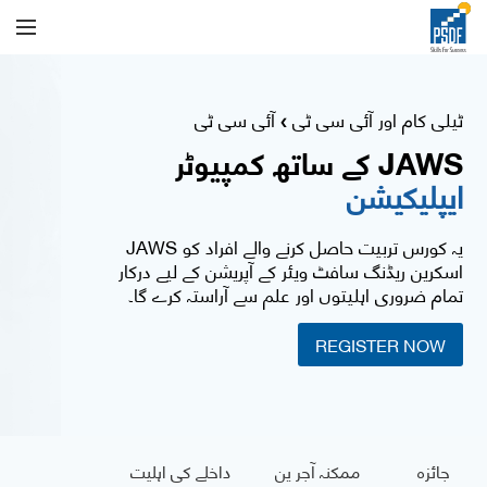
ٹیلی کام اور آئی سی ٹی
آئی سی ٹی
❯
JAWS کے ساتھ کمپیوٹر
ایپلیکیشن
یہ کورس تربیت حاصل کرنے والے افراد کو JAWS
اسکرین ریڈنگ سافٹ ویئر کے آپریشن کے لیے درکار
تمام ضروری اہلیتوں اور علم سے آراستہ کرے گا۔
REGISTER NOW
جائزہ
ممکنہ آجر ین
داخلے کی اہلیت