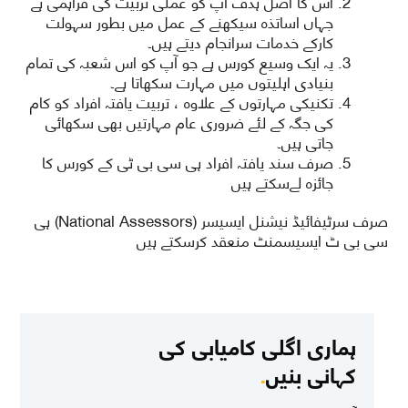
اس کا اصل ہدف آپ کو عملی تربیت کی فراہمی ہے
جہاں اساتذہ سیکھنے کے عمل میں بطور سہولت
کارکے خدمات سرانجام دیتے ہیں۔
یہ ایک وسیع کورس ہے جو آپ کو اس شعبہ کی تمام
بنیادی اہلیتوں میں مہارت سکھاتا ہے۔
تکنیکی مہارتوں کے علاوہ ، تربیت یافتہ افراد کو کام
کی جگہ کے لئے ضروری عام مہارتیں بھی سکھائی
جاتی ہیں۔
صرف سند یافتہ افراد ہی سی بی ٹی کے کورس کا
جائزہ لےسکتے ہیں
صرف سرٹیفائیڈ نیشنل ایسیسر (National Assessors) ہی
سی بی ٹ ایسیسمنٹ منعقد کرسکتے ہیں
ہماری اگلی کامیابی کی
کہانی بنیں
.