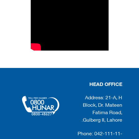
HEAD OFFICE
Address: 21-A, H
Block, Dr. Mateen
Fatima Road,
Gulberg II, Lahore.
Phone: 042-111-11-