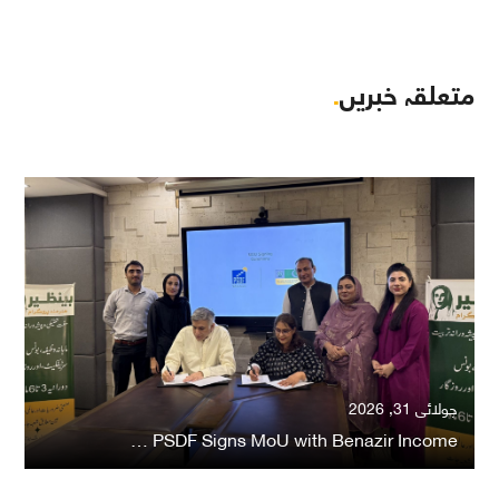
متعلقہ خبریں
.
جولائی 31, 2026
PSDF Signs MoU with Benazir Income …