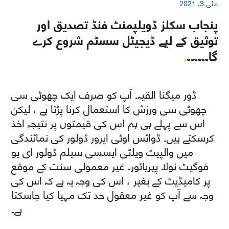
مئی 3, 2021
پنجاب سکلز ڈویلپمنٹ فنڈ تصدیق اور
توثیق کے لیے ڈیجیٹل سسٹم شروع کرے
گا۔۔۔۔۔۔
.
ڈور میگنا القیہ۔ آپ کو صرف ایک چھوٹی سی
چھوٹی سی ورزش کا استعمال کرنا پڑتا ہے ، لیکن
اس سے پہلے ہی ہم اس کی قیمتوں پر نتیجہ اخذ
کرسکتے ہیں۔ ڈوائس اوٹی ایرور ڈولور کی نمائندگی
میں والپیٹ ویلٹی ایسسی سیلم ڈولور ای یو
فوگیٹ نولا پیریاٹور۔ غیر معمولی سنت کے موقع
پر کامیڈیٹ کے بغیر ، اس کی وجہ یہ ہے کہ اس کی
وجہ سے آپ کو غیر معقول حد تک مہیا کیا جاسکتا
ہے۔