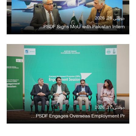
جولائی 28, 2026
PSDF Signs MoU with Pakistan Intern…
جولائی 27, 2026
PSDF Engages Overseas Employment Pr…