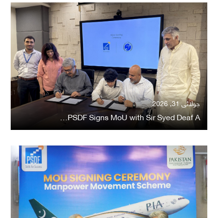
جولائی 31, 2026
PSDF Signs MoU with Sir Syed Deaf A…