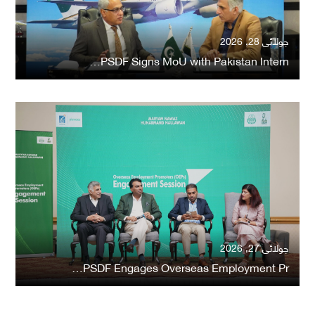
جولائی 28, 2026
PSDF Signs MoU with Pakistan Intern…
جولائی 27, 2026
PSDF Engages Overseas Employment Pr…