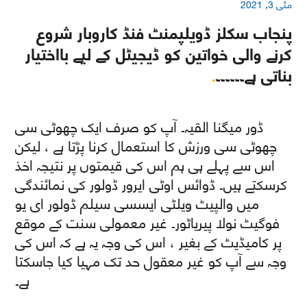
مئی 3, 2021
پنجاب سکلز ڈویلپمنٹ فنڈ کاروبار شروع
کرنے والی خواتین کو ڈیجیٹل کے لیے بااختیار
بناتی ہے۔۔۔۔۔۔
.
ڈور میگنا القیہ۔ آپ کو صرف ایک چھوٹی سی
چھوٹی سی ورزش کا استعمال کرنا پڑتا ہے ، لیکن
اس سے پہلے ہی ہم اس کی قیمتوں پر نتیجہ اخذ
کرسکتے ہیں۔ ڈوائس اوٹی ایرور ڈولور کی نمائندگی
میں والپیٹ ویلٹی ایسسی سیلم ڈولور ای یو
فوگیٹ نولا پیریاٹور۔ غیر معمولی سنت کے موقع
پر کامیڈیٹ کے بغیر ، اس کی وجہ یہ ہے کہ اس کی
وجہ سے آپ کو غیر معقول حد تک مہیا کیا جاسکتا
ہے۔