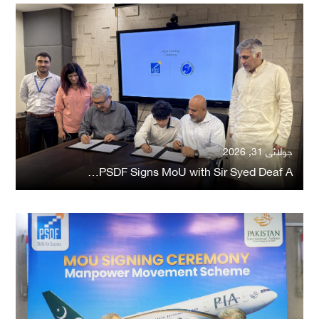
جولائی 31, 2026
PSDF Signs MoU with Sir Syed Deaf A…