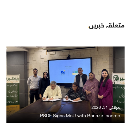
متعلقہ خبریں
.
جولائی 31, 2026
PSDF Signs MoU with Benazir Income …